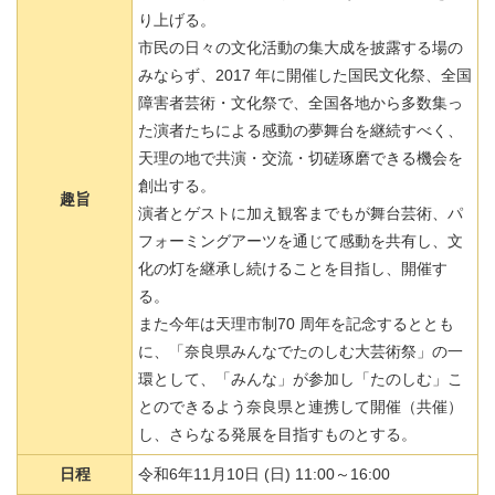
り上げる。
市民の日々の文化活動の集大成を披露する場の
みならず、2017 年に開催した国民文化祭、全国
障害者芸術・文化祭で、全国各地から多数集っ
た演者たちによる感動の夢舞台を継続すべく、
天理の地で共演・交流・切磋琢磨できる機会を
創出する。
趣旨
演者とゲストに加え観客までもが舞台芸術、パ
フォーミングアーツを通じて感動を共有し、文
化の灯を継承し続けることを目指し、開催す
る。
また今年は天理市制70 周年を記念するととも
に、「奈良県みんなでたのしむ大芸術祭」の一
環として、「みんな」が参加し「たのしむ」こ
とのできるよう奈良県と連携して開催（共催）
し、さらなる発展を目指すものとする。
日程
令和6年11月10日 (日) 11:00～16:00